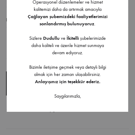
Operasyonel düzenlemeler ve hizmet
kalitemizi daha da artırmak amacıyla
Çağlayan şubemizdeki faaliyetlerimizi
EK BILGI
sonlandırmış bulunuyoruz
.
Sizlere
Dudullu
ve
İkitelli
şubelerimizde
Plastik Şerit Dübel M6 / 8 x 11
daha kaliteli ve özenle hizmet sunmaya
devam ediyoruz.
İndirilebilir İçerik
Bizimle iletişime geçmek veya detaylı bilgi
almak için her zaman ulaşabilirsiniz.
TEKNIK ÇIZIM
Anlayışınız için teşekkür ederiz.
TEKNIK ŞARTNAME
Saygılarımızla,
Ürüne uygulanabilir aksesuarlar