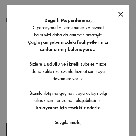
EK BILGI
Değerli Müşterilerimiz,
Operasyonel düzenlemeler ve hizmet
kalitemizi daha da artırmak amacıyla
Ürün çivi ve başlıkta bulunan plastik pimle bir takım
Çağlayan şubemizdeki faaliyetlerimizi
oluşturur.
sonlandırmış bulunuyoruz
.
Çekiç yardımıyla mobilyalarınıza monte edilebilir.
Sizlere
Dudullu
ve
İkitelli
şubelerimizde
Kafa Genişlik: 8mm
daha kaliteli ve özenle hizmet sunmaya
Kafa Yükseklik: 8mm
devam ediyoruz.
Çivi Uzunluğu: 21mm’dir.
Diğer Renk Seçenekleri İçin Bilgi Alınız
Bizimle iletişime geçmek veya detaylı bilgi
almak için her zaman ulaşabilirsiniz.
Anlayışınız için teşekkür ederiz.
İndirilebilir İçerik
Saygılarımızla,
TEKNIK ÇIZIM