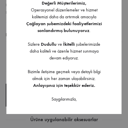
Değerli Müşterilerimiz,
KATEGORI
GENEL
Operasyonel düzenlemeler ve hizmet
ETIKETLER
ÇEKMECE RAY
,
METAL YANAKLI RAYLAR
kalitemizi daha da artırmak amacıyla
Çağlayan şubemizdeki faaliyetlerimizi
sonlandırmış bulunuyoruz
.
EK BILGI
Sizlere
Dudullu
ve
İkitelli
şubelerimizde
daha kaliteli ve özenle hizmet sunmaya
Hettich Atıra Antrasit Yanak Sağ
devam ediyoruz.
İndirilebilir İçerik
Bizimle iletişime geçmek veya detaylı bilgi
almak için her zaman ulaşabilirsiniz.
Anlayışınız için teşekkür ederiz.
TEKNIK ÇIZIM
Saygılarımızla,
TEKNIK ŞARTNAME
Ürüne uygulanabilir aksesuarlar