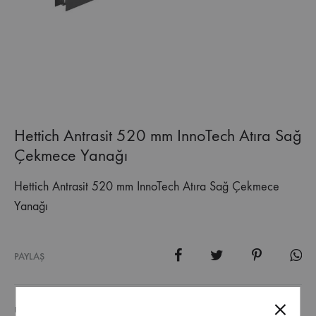
Hettich Antrasit 520 mm InnoTech Atıra Sağ
Çekmece Yanağı
Hettich Antrasit 520 mm InnoTech Atıra Sağ Çekmece
Yanağı
PAYLAŞ
ÜRÜN KODU
10980.9194429