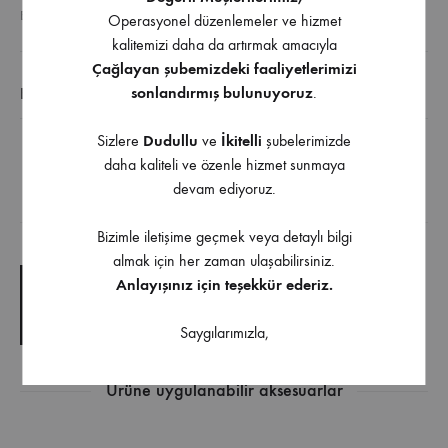
ETIKETLER
ÇEKMECE RAY
,
METAL YANAKLI RAYLAR
Operasyonel düzenlemeler ve hizmet
kalitemizi daha da artırmak amacıyla
Çağlayan şubemizdeki faaliyetlerimizi
sonlandırmış bulunuyoruz
.
EK BILGI
Sizlere
Dudullu
ve
İkitelli
şubelerimizde
Hettich Atira Gri Yanak Sol
daha kaliteli ve özenle hizmet sunmaya
devam ediyoruz.
İndirilebilir İçerik
Bizimle iletişime geçmek veya detaylı bilgi
almak için her zaman ulaşabilirsiniz.
Anlayışınız için teşekkür ederiz.
TEKNIK ÇIZIM
TEKNIK ŞARTNAME
Saygılarımızla,
Ürüne uygulanabilir aksesuarlar