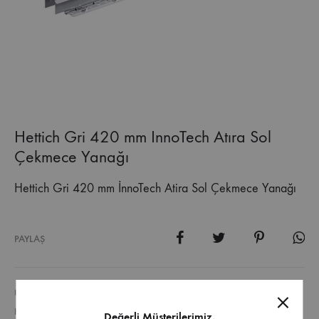
Hettich Gri 420 mm InnoTech Atıra Sol
Çekmece Yanağı
Hettich Gri 420 mm İnnoTech Atira Sol Çekmece Yanağı
PAYLAŞ
ÜRÜN KODU
10980.9194396
KATEGORI
GENEL
Değerli Müşterilerimiz,