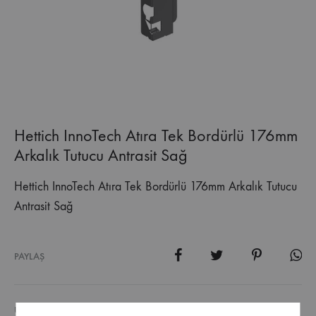
Hettich InnoTech Atıra Tek Bordürlü 176mm
Arkalık Tutucu Antrasit Sağ
Hettich InnoTech Atıra Tek Bordürlü 176mm Arkalık Tutucu
Antrasit Sağ
PAYLAŞ
ÜRÜN KODU
10980.9194642