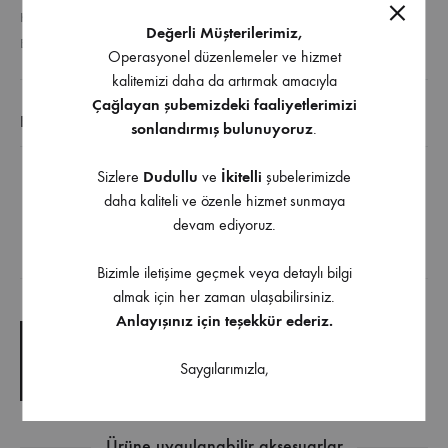
KATEGORI
GENEL
Değerli Müşterilerimiz,
ETIKETLER
ÇEKMECE RAY
,
METAL YANAKLI RAYLAR
Operasyonel düzenlemeler ve hizmet
kalitemizi daha da artırmak amacıyla
Çağlayan şubemizdeki faaliyetlerimizi
EK BILGI
sonlandırmış bulunuyoruz
.
Sizlere
Dudullu
ve
İkitelli
şubelerimizde
Hettich InnoTech Atıra Tek Bordürlü Antrasit 176 mm
daha kaliteli ve özenle hizmet sunmaya
Arka Panel Birleştirici Sağ
devam ediyoruz.
Bizimle iletişime geçmek veya detaylı bilgi
İndirilebilir İçerik
almak için her zaman ulaşabilirsiniz.
Anlayışınız için teşekkür ederiz.
TEKNIK ÇIZIM
Saygılarımızla,
TEKNIK ŞARTNAME
Ürüne uygulanabilir aksesuarlar