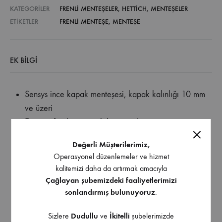
KATEGORILER
FRENLI MENTEŞELER
,
HETTICH
,
MENTEŞELER
ETIKETLER
FRENLI MENTEŞE
,
MENTEŞE
EK BILGI
Sensys ince kapak menteşesi, kapak kalınlığı 10 mm
ve üzeri
Entegre frenli, otomatik kapatmalı
Açılma açısı 110°
Değerli Müşterilerimiz,
Kapak kalınlığı için 10 – 19 mm
Operasyonel düzenlemeler ve hizmet
Tas derinliği 7,8 mm
kalitemizi daha da artırmak amacıyla
Entegre bindirme ayarı +2 mm / -2 mm
Çağlayan şubemizdeki faaliyetlerimizi
Entegre derinlik ayarı +3 mm / -2 mm
sonlandırmış bulunuyoruz
.
Sizlere
Dudullu
ve
İkitelli
şubelerimizde
İndirilebilir İçerik