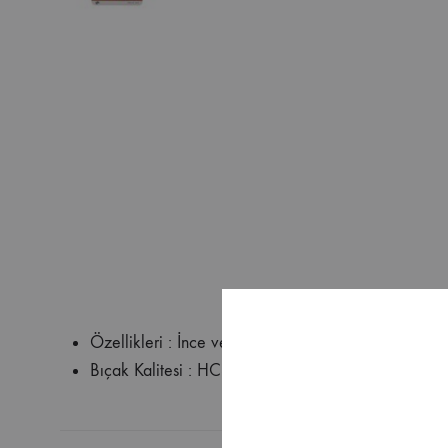
Özellikleri : İnce ve temiz kesme işleri için
Bıçak Kalitesi : HCS, Perdahlı