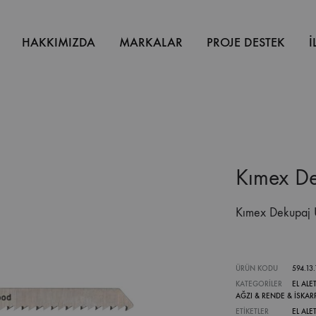
HAKKIMIZDA
MARKALAR
PROJE DESTEK
İ
Kımex De
Kımex Dekupaj 
ÜRÜN KODU
594.13
KATEGORILER
EL ALET
AĞZI & RENDE & İSKAR
ETIKETLER
EL ALE