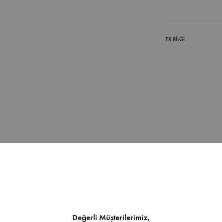
EK BILGI
İndirilebilir İçerik
Değerli Müşterilerimiz,