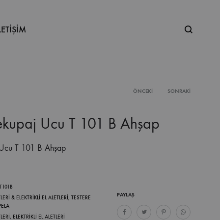
Ne
LETİŞİM
aramıştınız
ÖNCEKI
SONRAKI
Product
kupaj Ucu T 101 B Ahşap
navigation
Ucu T 101 B Ahşap
.T101B
PAYLAŞ
LERİ & ELEKTRİKLİ EL ALETLERİ
,
TESTERE
PELA
TLERI
,
ELEKTRIKLI EL ALETLERI