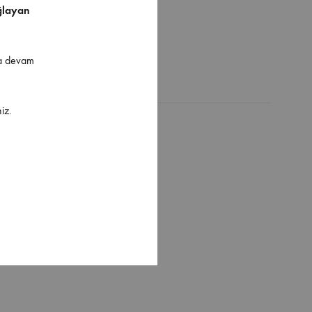
ğlayan
ya devam
iz.