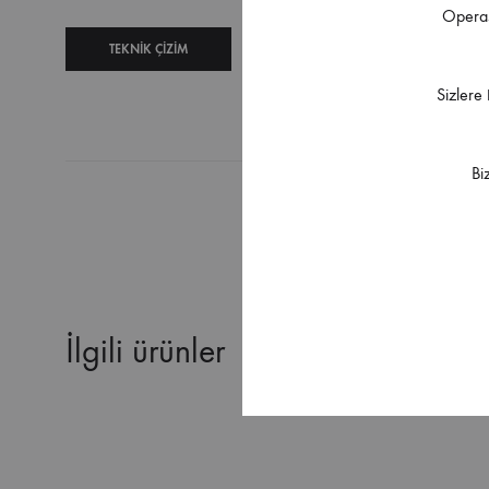
Operas
TEKNIK ÇIZIM
TEKNIK
Sizlere
ŞARTNAME
Bi
İlgili ürünler