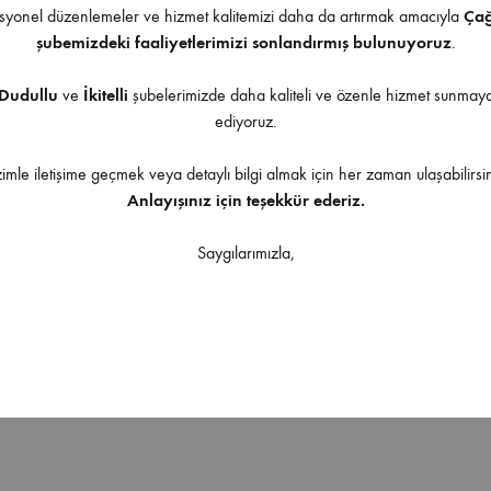
yonel düzenlemeler ve hizmet kalitemizi daha da artırmak amacıyla
Ça
şubemizdeki faaliyetlerimizi sonlandırmış bulunuyoruz
.
Dudullu
ve
İkitelli
şubelerimizde daha kaliteli ve özenle hizmet sunma
ediyoruz.
Ürüne uygulanabilir aksesuarlar
zimle iletişime geçmek veya detaylı bilgi almak için her zaman ulaşabilirsin
Anlayışınız için teşekkür ederiz.
Saygılarımızla,