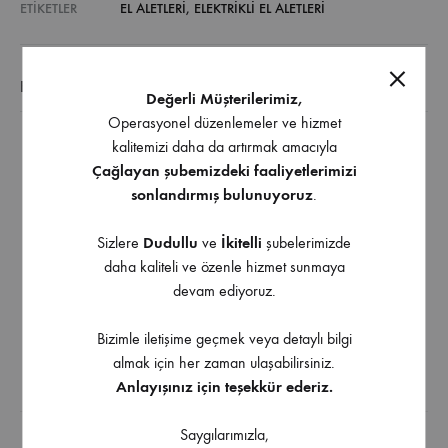
ETIKETLER
EL ALETLERI
,
ELEKTRIKLI EL ALETLERI
EK BILGI
Değerli Müşterilerimiz,
Operasyonel düzenlemeler ve hizmet
kalitemizi daha da artırmak amacıyla
Teknik Özellikler
Çağlayan şubemizdeki faaliyetlerimizi
Güç : 1100 W
sonlandırmış bulunuyoruz
.
Pens Ölçüsü : 6 – 8 – 12 mm
Dalma Derinliği : 0 – 2.5 cm
Sizlere
Dudullu
ve
İkitelli
şubelerimizde
Hız : 23000 D/Dk
daha kaliteli ve özenle hizmet sunmaya
devam ediyoruz.
Çalışma Voltajı : 230 V
Frekans : 50 Hz
Bizimle iletişime geçmek veya detaylı bilgi
Ağırlık : 5,50 kg
almak için her zaman ulaşabilirsiniz.
Anlayışınız için teşekkür ederiz.
İndirilebilir İçerik
Saygılarımızla,