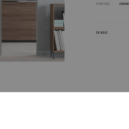
ETIKETLER
SÜRME
EK BILGI
ecek Sürgülü Kapı Sistemi Venus 02 kullanımı rahat ve Yandan Vid
llanıcısını memnun eder.