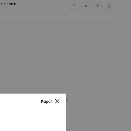
 SISTEMLERI
alamalı dekoratif bir çözüm sunar.
Kapat