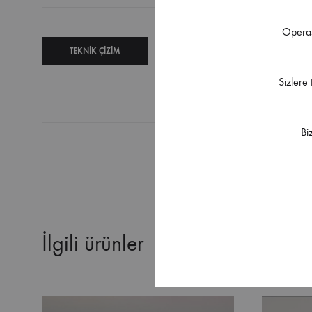
Operas
TEKNIK ÇIZIM
TEKNIK
ŞARTNAME
Sizlere
Bi
İlgili ürünler