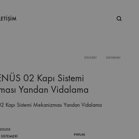
Ne
LETİŞİM
aramıştınız
ÖNCEKI
SONRAKI
Product
NÜS 02 Kapı Sistemi
navigation
ması Yandan Vidalama
 Kapı Sistemi Mekanizması Yandan Vidalama
.205205
PAYLAŞ
 SİSTEMLERİ