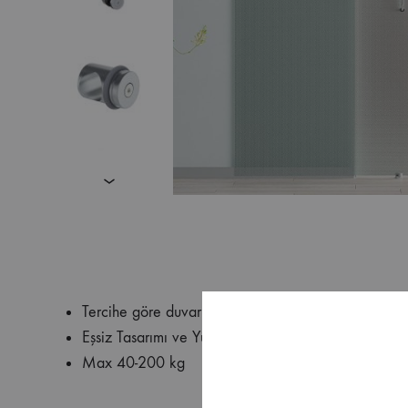
Tercihe göre duvar içi veya duvar dışı kullanılabil
Eşsiz Tasarımı ve Yüksek Kaliteli Materyelleri ile ku
Max 40-200 kg