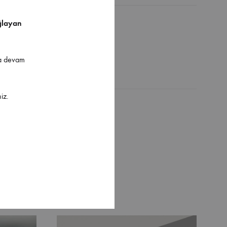
ğlayan
ya devam
iz.