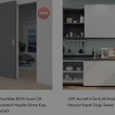
DoorSlide 8000 Ayarlı Çift
OPK Aircraft 6 Üst & Alt Mod
aşlatıcılı Hayalet Sürme Kapı
Hemyüz Kapak Sürgü Sistemi
 60 KG