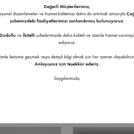
İndirilebilir İçerik
Değerli Müşterilerimiz,
yonel düzenlemeler ve hizmet kalitemizi daha da artırmak amacıyla
Ça
şubemizdeki faaliyetlerimizi sonlandırmış bulunuyoruz
.
Dudullu
ve
İkitelli
şubelerimizde daha kaliteli ve özenle hizmet sunma
ediyoruz.
Ürüne uygulanabilir aksesuarlar
zimle iletişime geçmek veya detaylı bilgi almak için her zaman ulaşabilirsin
Anlayışınız için teşekkür ederiz.
Saygılarımızla,