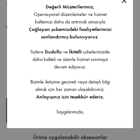
ZIMPARALAR
Değerli Müşterilerimiz,
Operasyonel düzenlemeler ve hizmet
kalitemizi daha da artırmak amacıyla
EK BILGI
Çağlayan şubemizdeki faaliyetlerimizi
sonlandırmış bulunuyoruz
.
Su geçirmez kağıt zımpara kuru yada ıslak kullanılır.
Sizlere
Dudullu
ve
İkitelli
şubelerimizde
Uzun ömürlüdür ve yüksek dayanıklılığa sahiptir.
daha kaliteli ve özenle hizmet sunmaya
Alüminyum oksit tanecikleri hızlı zımparalamayı sağlar.
devam ediyoruz.
Bizimle iletişime geçmek veya detaylı bilgi
İndirilebilir İçerik
almak için her zaman ulaşabilirsiniz.
Anlayışınız için teşekkür ederiz.
TEKNIK ÇIZIM
Saygılarımızla,
TEKNIK ŞARTNAME
Ürüne uygulanabilir aksesuarlar