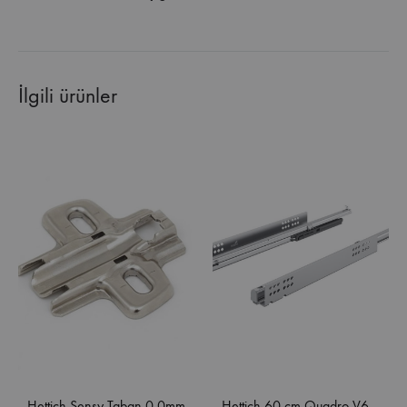
İlgili ürünler
Hettich Sensy Taban 0.0mm
Hettich 60 cm Quadro V6