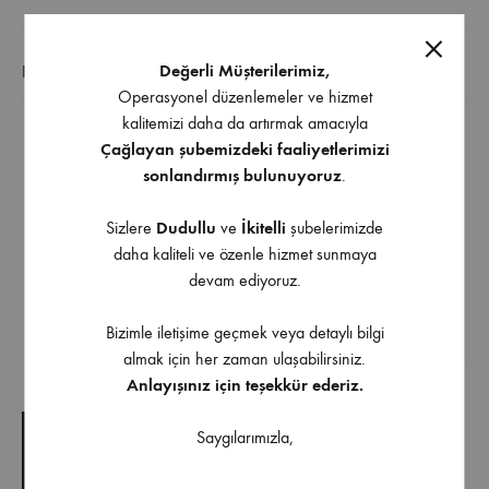
Değerli Müşterilerimiz,
EK BILGI
Operasyonel düzenlemeler ve hizmet
kalitemizi daha da artırmak amacıyla
Sol damlalıklı,
Çağlayan şubemizdeki faaliyetlerimizi
sonlandırmış bulunuyoruz
.
Mikroketen yüzey,
Tezgah üstü montaj,
Sizlere
Dudullu
ve
İkitelli
şubelerimizde
Dış Ölçüler: 860 x 500 x 150 mm,
daha kaliteli ve özenle hizmet sunmaya
Tezgah Kesim Ölçüleri: 840 x 480 mm,
devam ediyoruz.
Min. dolap ölçüsü: 450 mm
Bizimle iletişime geçmek veya detaylı bilgi
almak için her zaman ulaşabilirsiniz.
İndirilebilir İçerik
Anlayışınız için teşekkür ederiz.
TEKNIK ÇIZIM
Saygılarımızla,
TEKNIK ŞARTNAME