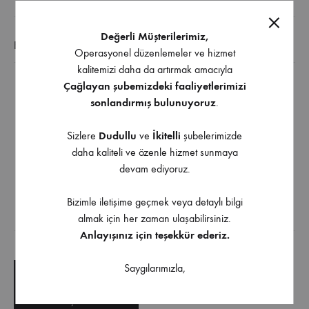
Değerli Müşterilerimiz,
EK BILGI
Operasyonel düzenlemeler ve hizmet
kalitemizi daha da artırmak amacıyla
Çağlayan şubemizdeki faaliyetlerimizi
Sol damlalıklı,
sonlandırmış bulunuyoruz
.
Mikroketen yüzey (Taşmasız),
Tezgah üstü montaj,
Sizlere
Dudullu
ve
İkitelli
şubelerimizde
Dış Ölçüler: 1000 x 500 x 150 mm,
daha kaliteli ve özenle hizmet sunmaya
devam ediyoruz.
Tezgah Kesim Ölçüleri: 980 x 480 mm,
Min. dolap ölçüsü: 600 mm
Bizimle iletişime geçmek veya detaylı bilgi
almak için her zaman ulaşabilirsiniz.
İndirilebilir İçerik
Anlayışınız için teşekkür ederiz.
Saygılarımızla,
TEKNIK ÇIZIM
TEKNIK ŞARTNAME