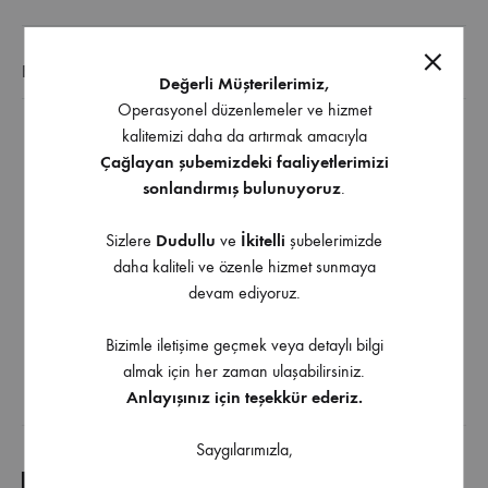
EK BILGI
Değerli Müşterilerimiz,
Operasyonel düzenlemeler ve hizmet
kalitemizi daha da artırmak amacıyla
Diğer Ölçü ve Renk Seçenekleri İçin Bizimle İletişime
Çağlayan şubemizdeki faaliyetlerimizi
Geçebilirsiniz
sonlandırmış bulunuyoruz
.
Krom – Mat Krom – Mat Siyah – Dumanlı Siyah –
Sizlere
Dudullu
ve
İkitelli
şubelerimizde
daha kaliteli ve özenle hizmet sunmaya
Antik – Dumanlı Antik
devam ediyoruz.
Nikel İnoks – Altın – Mat Altın – Titanyum – Bakır –
Bizimle iletişime geçmek veya detaylı bilgi
Füme – Bordo – Kahve – Bronz
almak için her zaman ulaşabilirsiniz.
Anlayışınız için teşekkür ederiz.
İndirilebilir İçerik
Saygılarımızla,