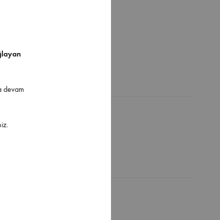
ğlayan
ya devam
iz.