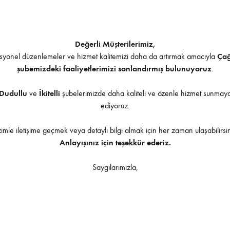
me Geçebilirsiniz
ntik – Dumanlı Antik
Değerli Müşterilerimiz,
yonel düzenlemeler ve hizmet kalitemizi daha da artırmak amacıyla
Ça
şubemizdeki faaliyetlerimizi sonlandırmış bulunuyoruz
.
ır – Füme – Bordo – Kahve – Bronz
Dudullu
ve
İkitelli
şubelerimizde daha kaliteli ve özenle hizmet sunma
İndirilebilir İçerik
ediyoruz.
zimle iletişime geçmek veya detaylı bilgi almak için her zaman ulaşabilirsin
Anlayışınız için teşekkür ederiz.
Saygılarımızla,
Ürüne uygulanabilir aksesuarlar