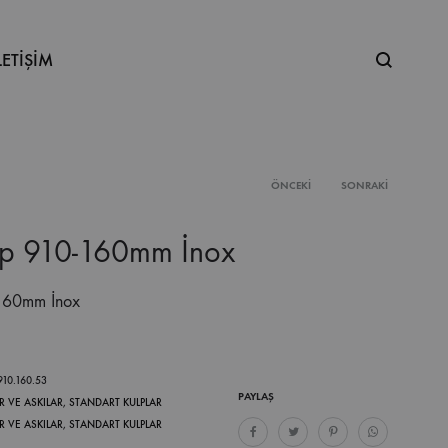
Ne
LETİŞİM
aramıştınız
ÖNCEKI
SONRAKI
Product
lp 910-160mm İnox
navigation
160mm İnox
910.160.53
PAYLAŞ
R VE ASKILAR
,
STANDART KULPLAR
R VE ASKILAR
,
STANDART KULPLAR