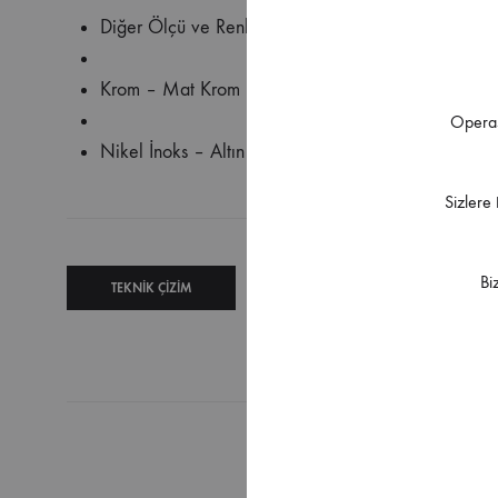
Diğer Ölçü ve Renk Seçenekleri İçin Bizimle İletişi
Krom – Mat Krom – Mat Siyah – Dumanlı Siyah – A
Operas
Nikel İnoks – Altın – Mat Altın – Titanyum – Bak
Sizlere
Bi
TEKNIK ÇIZIM
TEKNIK
ŞARTNAME