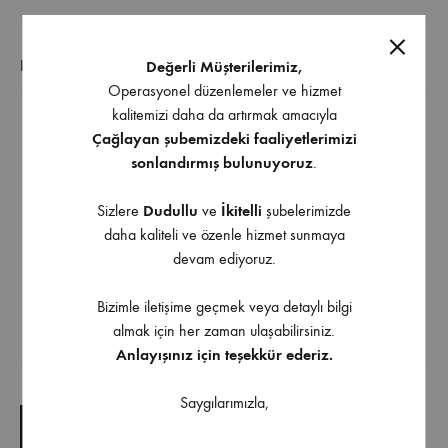
EK BILGI
Değerli Müşterilerimiz,
Operasyonel düzenlemeler ve hizmet
kalitemizi daha da artırmak amacıyla
Mobilya dolaplarında rafların altına konulan üründür.
Çağlayan şubemizdeki faaliyetlerimizi
Ürün kolay bir şekilde montaj edilmektedir.
sonlandırmış bulunuyoruz
.
Ürün birinci sınıf malzemeden üretilmiştir.
Sizlere
Dudullu
ve
İkitelli
şubelerimizde
İstediğiniz zaman olduğu yerden çıkartıp başka
daha kaliteli ve özenle hizmet sunmaya
yerlerde kullanabilirsiniz.
devam ediyoruz.
Bükülmeyen ve paslanmayan yapısıyla uzun yıllar
boyu size hizmet edecektir.
Bizimle iletişime geçmek veya detaylı bilgi
almak için her zaman ulaşabilirsiniz.
Anlayışınız için teşekkür ederiz.
İndirilebilir İçerik
Saygılarımızla,
TEKNIK ÇIZIM