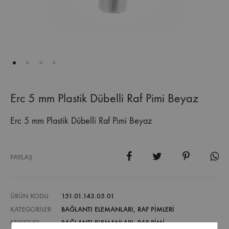
Erc 5 mm Plastik Dübelli Raf Pimi Beyaz
Erc 5 mm Plastik Dübelli Raf Pimi Beyaz
PAYLAŞ
ÜRÜN KODU
151.01.143.05.01
KATEGORILER
BAĞLANTI ELEMANLARI
,
RAF PIMLERI
ETIKETLER
BAĞLANTI ELEMANLARI
,
RAF PIMI