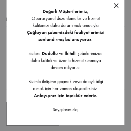
Değerli Müşterilerimiz,
Operasyonel düzenlemeler ve hizmet
EK BILGI
kalitemizi daha da artırmak amacıyla
Çağlayan şubemizdeki faaliyetlerimizi
Plastik Dübelli Raf Pimi 5 MM Beyaz Renk
sonlandırmış bulunuyoruz
.
Dolapların içine konulan rafları belirli yüksekliklerde
Sizlere
Dudullu
ve
İkitelli
şubelerimizde
tutmak amacı ile dolap içine monte edilen mobilya
daha kaliteli ve özenle hizmet sunmaya
bağlantı pimi’dir.
devam ediyoruz.
Diğer Renk Seçenekleri İçin Bilgi Alınız
Bizimle iletişime geçmek veya detaylı bilgi
almak için her zaman ulaşabilirsiniz.
İndirilebilir İçerik
Anlayışınız için teşekkür ederiz.
TEKNIK ÇIZIM
Saygılarımızla,
TEKNIK ŞARTNAME