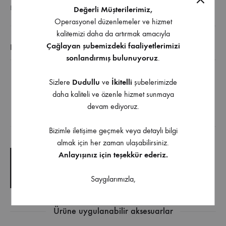
ETIKETLER
ÇEKMECE RAY
,
METAL YANAKLI RAYLAR
Değerli Müşterilerimiz,
Operasyonel düzenlemeler ve hizmet
kalitemizi daha da artırmak amacıyla
Çağlayan şubemizdeki faaliyetlerimizi
EK BILGI
sonlandırmış bulunuyoruz
.
Hettich InnoTech Atıra 420 mm Gri Sağ Çekmece
Sizlere
Dudullu
ve
İkitelli
şubelerimizde
daha kaliteli ve özenle hizmet sunmaya
Bordürü
devam ediyoruz.
İndirilebilir İçerik
Bizimle iletişime geçmek veya detaylı bilgi
almak için her zaman ulaşabilirsiniz.
Anlayışınız için teşekkür ederiz.
TEKNIK ÇIZIM
Saygılarımızla,
TEKNIK ŞARTNAME
Ürüne uygulanabilir aksesuarlar