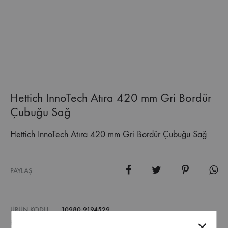
Hettich InnoTech Atıra 420 mm Gri Bordür
Çubuğu Sağ
Hettich InnoTech Atıra 420 mm Gri Bordür Çubuğu Sağ
PAYLAŞ
ÜRÜN KODU
10980.9194529
KATEGORI
GENEL