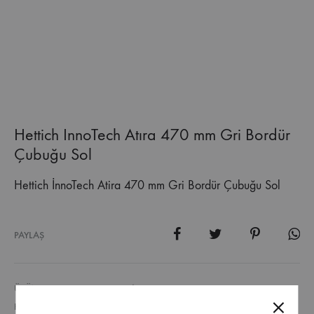
Hettich InnoTech Atıra 470 mm Gri Bordür
Çubuğu Sol
Hettich İnnoTech Atira 470 mm Gri Bordür Çubuğu Sol
PAYLAŞ
ÜRÜN KODU
10980.9194530
KATEGORI
GENEL