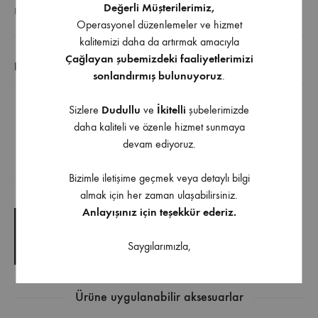
Değerli Müşterilerimiz,
ETIKETLER
METAL YANAKLI RAYLAR
Operasyonel düzenlemeler ve hizmet
kalitemizi daha da artırmak amacıyla
Çağlayan şubemizdeki faaliyetlerimizi
EK BILGI
sonlandırmış bulunuyoruz
.
Sizlere
Dudullu
ve
İkitelli
şubelerimizde
Hettich InnoTech Atıra 470 mm Gri Sol Çekmece
daha kaliteli ve özenle hizmet sunmaya
Bordürü
devam ediyoruz.
İndirilebilir İçerik
Bizimle iletişime geçmek veya detaylı bilgi
almak için her zaman ulaşabilirsiniz.
Anlayışınız için teşekkür ederiz.
TEKNIK ÇIZIM
Saygılarımızla,
TEKNIK ŞARTNAME
Ürüne uygulanabilir aksesuarlar