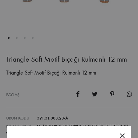
Triangle Soft Motif Bıçağı Rulmanlı 12 mm
Triangle Soft Motif Bıçağı Rulmanlı 12 mm
PAYLAŞ
ÜRÜN KODU
591.51.003.23-A
KATEGORILER
EL ALETLERİ & ELEKTRİKLİ EL ALETLERİ
,
FREZE BIÇAK
ÇEŞITLERI