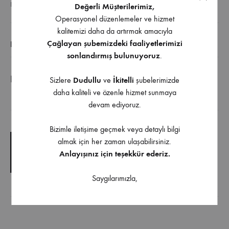
ETIKETLER
EL ALETLERI
,
ELEKTRIKLI EL ALETLERI
Değerli Müşterilerimiz,
Operasyonel düzenlemeler ve hizmet
kalitemizi daha da artırmak amacıyla
Çağlayan şubemizdeki faaliyetlerimizi
EK BILGI
sonlandırmış bulunuyoruz
.
Diğer Ölçüler İçin Bizimle İletişime Geçebilirsiniz.
Sizlere
Dudullu
ve
İkitelli
şubelerimizde
daha kaliteli ve özenle hizmet sunmaya
devam ediyoruz.
İndirilebilir İçerik
Bizimle iletişime geçmek veya detaylı bilgi
almak için her zaman ulaşabilirsiniz.
TEKNIK ÇIZIM
Anlayışınız için teşekkür ederiz.
TEKNIK ŞARTNAME
Saygılarımızla,
Ürüne uygulanabilir aksesuarlar