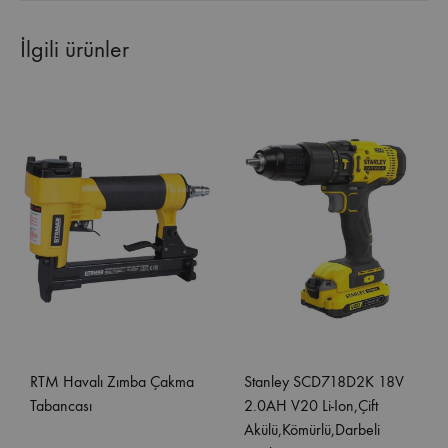
İlgili ürünler
RTM Havalı Zımba Çakma
Stanley SCD718D2K 18V
Tabancası
2.0AH V20 Li-Ion,Çift
Akülü,Kömürlü,Darbeli