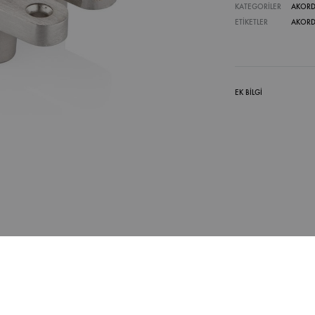
KATEGORILER
AKORD
ETIKETLER
AKORD
EK BILGI
llanılmalıdır.