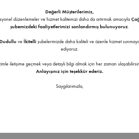
ı Önerilmektedir.
Değerli Müşterilerimiz,
yonel düzenlemeler ve hizmet kalitemizi daha da artırmak amacıyla
Ça
İndirilebilir İçerik
şubemizdeki faaliyetlerimizi sonlandırmış bulunuyoruz
.
Dudullu
ve
İkitelli
şubelerimizde daha kaliteli ve özenle hizmet sunma
ediyoruz.
zimle iletişime geçmek veya detaylı bilgi almak için her zaman ulaşabilirsin
Ürüne uygulanabilir aksesuarlar
Anlayışınız için teşekkür ederiz.
Saygılarımızla,