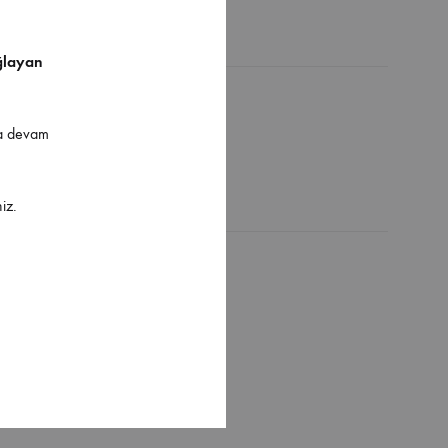
ğlayan
ya devam
iz.