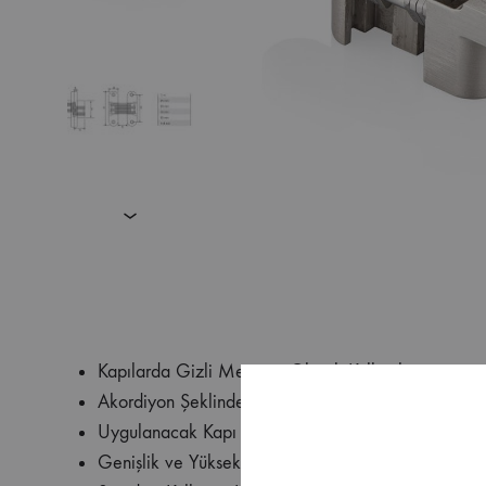
Kapılarda Gizli Menteşe Olarak Kullanılır.
Akordiyon Şeklinde Açılıp Kapanır.
Uygulanacak Kapı veya Kapağın Kalınlık,
Genişlik ve Yüksekliğine Göre En Az 2 Adet/Kapı Ku