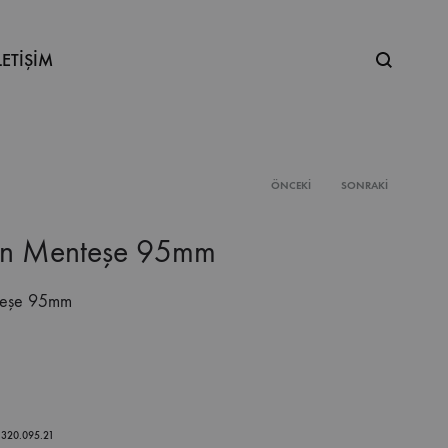
Ne
LETİŞİM
aramıştınız
ÖNCEKI
SONRAKI
Product
on Menteşe 95mm
navigation
teşe 95mm
.320.095.21