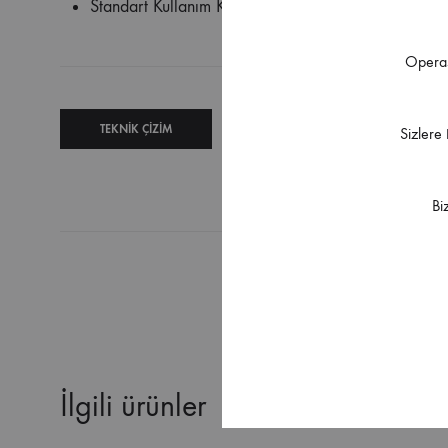
Standart Kullanım Koşulu İçin 3 Adet/Kapı Kullanım
Operas
TEKNIK ÇIZIM
TEKNIK
Sizlere
ŞARTNAME
Bi
İlgili ürünler