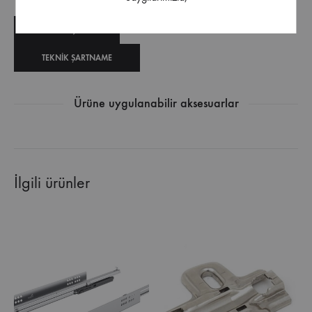
TEKNIK ÇIZIM
TEKNIK ŞARTNAME
Ürüne uygulanabilir aksesuarlar
İlgili ürünler