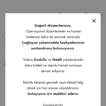
PAYLAŞ
Değerli Müşterilerimiz,
Operasyonel düzenlemeler ve hizmet
ÜRÜN KODU
YOK
kalitemizi daha da artırmak amacıyla
KATEGORI
GENEL
Çağlayan şubemizdeki faaliyetlerimizi
ETIKETLER
ÇEKMECE RAY
,
METAL YANAKLI RAYLAR
sonlandırmış bulunuyoruz
.
Sizlere
Dudullu
ve
İkitelli
şubelerimizde
EK BILGI
daha kaliteli ve özenle hizmet sunmaya
devam ediyoruz.
Hettich InnoTech Atıra Tek Bordürlü 144 mm Arka
Bizimle iletişime geçmek veya detaylı bilgi
Panel Birleştirici Sol
almak için her zaman ulaşabilirsiniz.
Anlayışınız için teşekkür ederiz.
İndirilebilir İçerik
Saygılarımızla,