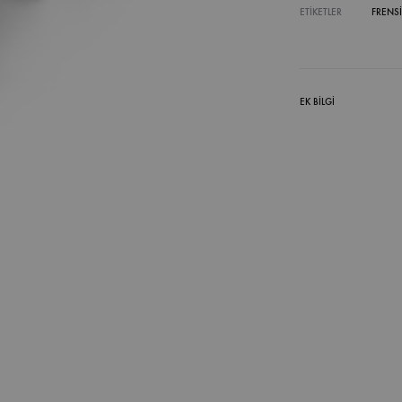
ETIKETLER
FRENS
EK BILGI