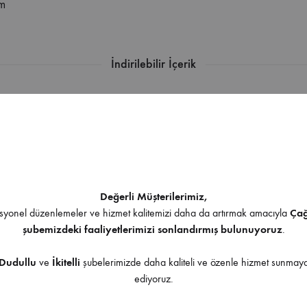
mm
İndirilebilir İçerik
Ürüne uygulanabilir aksesuarlar
Değerli Müşterilerimiz,
yonel düzenlemeler ve hizmet kalitemizi daha da artırmak amacıyla
Ça
şubemizdeki faaliyetlerimizi sonlandırmış bulunuyoruz
.
Dudullu
ve
İkitelli
şubelerimizde daha kaliteli ve özenle hizmet sunma
ediyoruz.