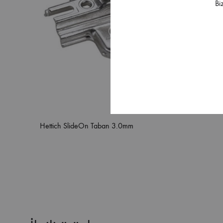
Bi
Hettich SlideOn Taban 3.0mm