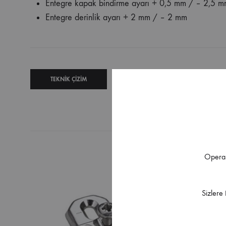
Entegre kapak bindirme ayarı + 0,5 mm / – 2,5 
Entegre derinlik ayarı + 2 mm / – 2 mm
TEKNIK ÇIZIM
TEKNIK
ŞARTNAME
Operas
Sizlere