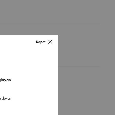
Kapat
ğlayan
ya devam