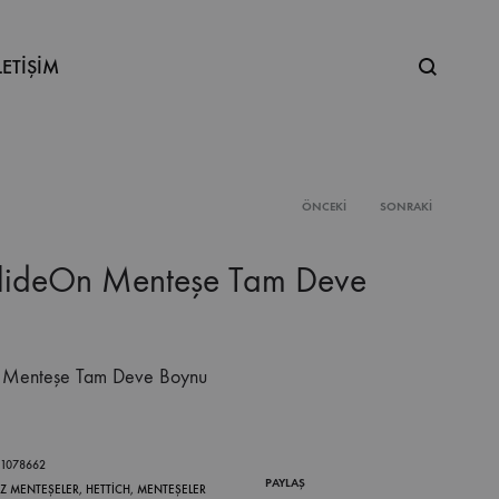
Ne
LETİŞİM
aramıştınız
ÖNCEKI
SONRAKI
Product
SlideOn Menteşe Tam Deve
navigation
n Menteşe Tam Deve Boynu
.1078662
PAYLAŞ
IZ MENTEŞELER
,
HETTICH
,
MENTEŞELER