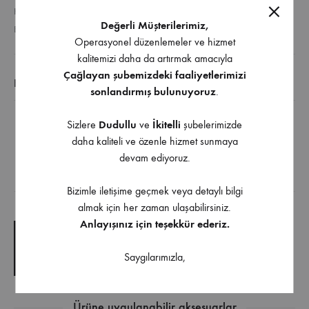
KATEGORILER
KIRMA MENTEŞELER
,
MENTEŞELER
Değerli Müşterilerimiz,
ETIKETLER
KIRMA MENTEŞELER
,
MENTEŞE
Operasyonel düzenlemeler ve hizmet
kalitemizi daha da artırmak amacıyla
Çağlayan şubemizdeki faaliyetlerimizi
EK BILGI
sonlandırmış bulunuyoruz
.
Sizlere
Dudullu
ve
İkitelli
şubelerimizde
Açılır Kapanır Sehpa ve Masalarda Kullanılır
daha kaliteli ve özenle hizmet sunmaya
Kırma Yuvarlak Menteşe Ø10 mm Pirinç
devam ediyoruz.
İndirilebilir İçerik
Bizimle iletişime geçmek veya detaylı bilgi
almak için her zaman ulaşabilirsiniz.
Anlayışınız için teşekkür ederiz.
TEKNIK ÇIZIM
Saygılarımızla,
TEKNIK ŞARTNAME
Ürüne uygulanabilir aksesuarlar