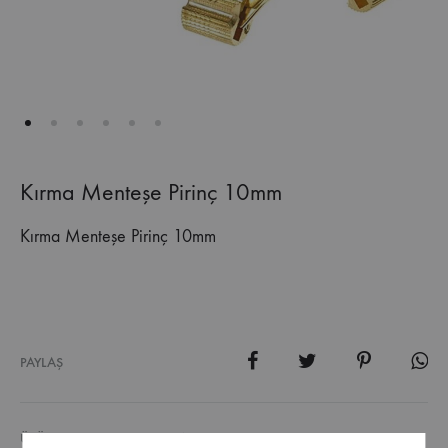
Kırma Menteşe Pirinç 10mm
Kırma Menteşe Pirinç 10mm
PAYLAŞ
ÜRÜN KODU
133.60.MA101